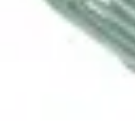
Budget Savvy
Gestion de budget
Outils financiers
Économies au quotidien
Tendances 
Budget Savvy