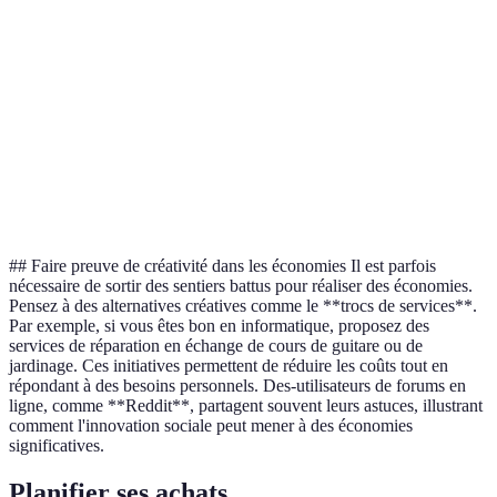
Très bon
Moyen
Excellent
client
Remises
10% de
Aucune
5% pour 1 an
disponibles
fidélité
Type de
Fixe
Variable
Fixe
contrat
## Faire preuve de créativité dans les économies Il est parfois
nécessaire de sortir des sentiers battus pour réaliser des économies.
Pensez à des alternatives créatives comme le **trocs de services**.
Par exemple, si vous êtes bon en informatique, proposez des
services de réparation en échange de cours de guitare ou de
jardinage. Ces initiatives permettent de réduire les coûts tout en
répondant à des besoins personnels. Des-utilisateurs de forums en
ligne, comme **Reddit**, partagent souvent leurs astuces, illustrant
comment l'innovation sociale peut mener à des économies
significatives.
Planifier ses achats