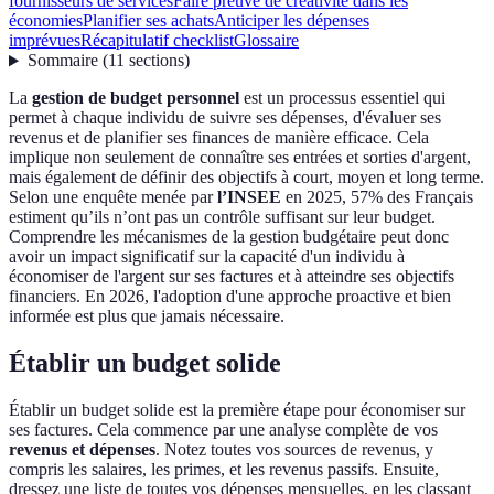
fournisseurs de services
Faire preuve de créativité dans les
économies
Planifier ses achats
Anticiper les dépenses
imprévues
Récapitulatif checklist
Glossaire
Sommaire
(
11
sections
)
La
gestion de budget personnel
est un processus essentiel qui
permet à chaque individu de suivre ses dépenses, d'évaluer ses
revenus et de planifier ses finances de manière efficace. Cela
implique non seulement de connaître ses entrées et sorties d'argent,
mais également de définir des objectifs à court, moyen et long terme.
Selon une enquête menée par
l’INSEE
en 2025, 57% des Français
estiment qu’ils n’ont pas un contrôle suffisant sur leur budget.
Comprendre les mécanismes de la gestion budgétaire peut donc
avoir un impact significatif sur la capacité d'un individu à
économiser de l'argent sur ses factures et à atteindre ses objectifs
financiers. En 2026, l'adoption d'une approche proactive et bien
informée est plus que jamais nécessaire.
Établir un budget solide
Établir un budget solide est la première étape pour économiser sur
ses factures. Cela commence par une analyse complète de vos
revenus et dépenses
. Notez toutes vos sources de revenus, y
compris les salaires, les primes, et les revenus passifs. Ensuite,
dressez une liste de toutes vos dépenses mensuelles, en les classant