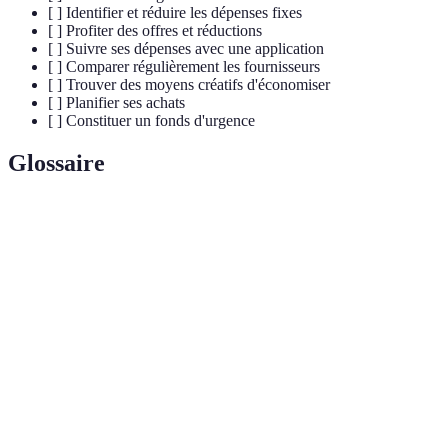
[ ] Identifier et réduire les dépenses fixes
[ ] Profiter des offres et réductions
[ ] Suivre ses dépenses avec une application
[ ] Comparer régulièrement les fournisseurs
[ ] Trouver des moyens créatifs d'économiser
[ ] Planifier ses achats
[ ] Constituer un fonds d'urgence
Glossaire
Terme
Définition
Budget
Plan financier détaillant les revenus et dépenses.
Dépenses fixes
Coûts constants chaque mois, comme le loyer.
Fonds
Économies mises de côté pour faire face à des
d'urgence
imprévus.