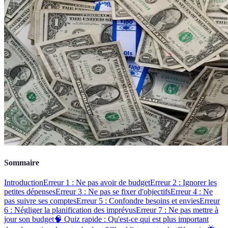
Sommaire
Introduction
Erreur 1 : Ne pas avoir de budget
Erreur 2 : Ignorer les
petites dépenses
Erreur 3 : Ne pas se fixer d'objectifs
Erreur 4 : Ne
pas suivre ses comptes
Erreur 5 : Confondre besoins et envies
Erreur
6 : Négliger la planification des imprévus
Erreur 7 : Ne pas mettre à
jour son budget
🧠 Quiz rapide : Qu'est-ce qui est plus important