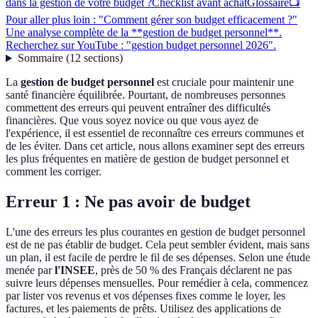
dans la gestion de votre budget ?
Checklist avant achat
Glossaire
📺
Pour aller plus loin : "Comment gérer son budget efficacement ?"
Une analyse complète de la **gestion de budget personnel**.
Recherchez sur YouTube : "gestion budget personnel 2026".
Sommaire
(
12
sections
)
La
gestion de budget personnel
est cruciale pour maintenir une
santé financière équilibrée. Pourtant, de nombreuses personnes
commettent des erreurs qui peuvent entraîner des difficultés
financières. Que vous soyez novice ou que vous ayez de
l'expérience, il est essentiel de reconnaître ces erreurs communes et
de les éviter. Dans cet article, nous allons examiner sept des erreurs
les plus fréquentes en matière de gestion de budget personnel et
comment les corriger.
Erreur 1 : Ne pas avoir de budget
L'une des erreurs les plus courantes en gestion de budget personnel
est de ne pas établir de budget. Cela peut sembler évident, mais sans
un plan, il est facile de perdre le fil de ses dépenses. Selon une étude
menée par
l'INSEE
, près de 50 % des Français déclarent ne pas
suivre leurs dépenses mensuelles. Pour remédier à cela, commencez
par lister vos revenus et vos dépenses fixes comme le loyer, les
factures, et les paiements de prêts. Utilisez des applications de