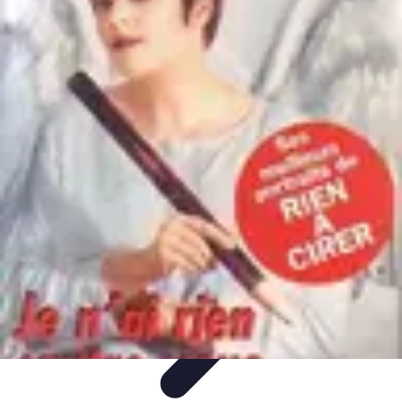
Budget Savvy
Gestion de budget
Outils financiers
Économies au
quotidien
Tendances financières
Gestion de budget personnel
Budget Savvy