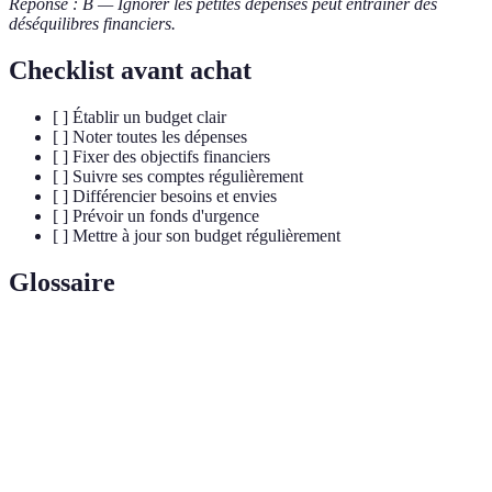
Réponse : B — Ignorer les petites dépenses peut entraîner des
déséquilibres financiers.
Checklist avant achat
[ ] Établir un budget clair
[ ] Noter toutes les dépenses
[ ] Fixer des objectifs financiers
[ ] Suivre ses comptes régulièrement
[ ] Différencier besoins et envies
[ ] Prévoir un fonds d'urgence
[ ] Mettre à jour son budget régulièrement
Glossaire
Terme
Définition
Document qui récapitule les revenus et les dépenses
Budget
sur une période donnée.
Fonds
Épargne réservée à des dépenses imprévues.