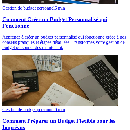
Gestion de budget personnel
6
min
Comment Créer un Budget Personnalisé qui
Fonctionne
Apprenez à créer un budget personnalisé qui fonctionne grâce à nos
conseils pratiques et étapes détaillées. Transformez votre gestion de
budget personnel dès maintenant.
Gestion de budget personnel
6
min
Comment Préparer un Budget Flexible pour les
Imprévus