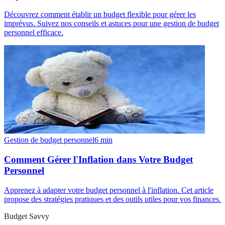
Découvrez comment établir un budget flexible pour gérer les
imprévus. Suivez nos conseils et astuces pour une gestion de budget
personnel efficace.
Gestion de budget personnel
6
min
Comment Gérer l'Inflation dans Votre Budget
Personnel
Apprenez à adapter votre budget personnel à l'inflation. Cet article
propose des stratégies pratiques et des outils utiles pour vos finances.
Budget Savvy