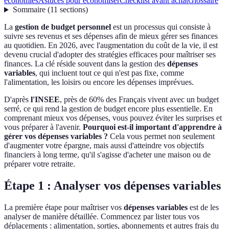
économies
Astuces pour économiser
Checklist avant achat
Glossaire
Sommaire
(
11
sections
)
La
gestion de budget personnel
est un processus qui consiste à
suivre ses revenus et ses dépenses afin de mieux gérer ses finances
au quotidien. En 2026, avec l'augmentation du coût de la vie, il est
devenu crucial d'adopter des stratégies efficaces pour maîtriser ses
finances. La clé réside souvent dans la gestion des
dépenses
variables
, qui incluent tout ce qui n'est pas fixe, comme
l'alimentation, les loisirs ou encore les dépenses imprévues.
D'après
l'INSEE
, près de 60% des Français vivent avec un budget
serré, ce qui rend la gestion de budget encore plus essentielle. En
comprenant mieux vos dépenses, vous pouvez éviter les surprises et
vous préparer à l'avenir.
Pourquoi est-il important d'apprendre à
gérer vos dépenses variables ?
Cela vous permet non seulement
d'augmenter votre épargne, mais aussi d'atteindre vos objectifs
financiers à long terme, qu'il s'agisse d'acheter une maison ou de
préparer votre retraite.
Étape 1 : Analyser vos dépenses variables
La première étape pour maîtriser vos
dépenses variables
est de les
analyser de manière détaillée. Commencez par lister tous vos
déplacements : alimentation, sorties, abonnements et autres frais du