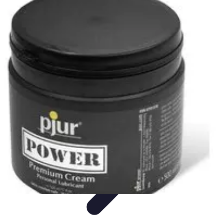
Budget Savvy
Gestion de budget
Outils financiers
Économies au
quotidien
Tendances financières
Gestion de budget personnel
Budget Savvy