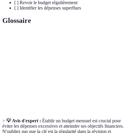
[ ] Revoir le budget régulièrement
[ ] Identifier les dépenses superflues
Glossaire
Terme
Définition
Un plan qui montre comment vous allez dépenser
Budget
votre argent durant une période donnée.
Dépenses
Des coûts qui fluctuent mensuellement, comme les
Variables
loisirs, l'alimentation, etc.
L'argent mis de côté pour des projets futurs ou pour
Épargne
des imprévus.
>
💡 Avis d'expert :
Établir un budget mensuel est crucial pour
éviter les dépenses excessives et atteindre ses objectifs financiers.
N'oubliez pas que la clé est la régularité dans la révision et