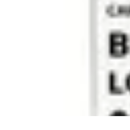
Budget Savvy
Gestion de budget
Outils financiers
Économies au quotidien
Tendances 
Budget Savvy