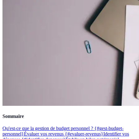
Sommaire
Qu'est-ce que la gestion de budget personnel ? {#gest-budget-
personnel}
Évaluer vos revenus {#evaluer-revenus}
Identifier vos