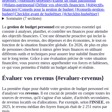
dépenses {#identifier-depenses}
Établir un bilan patrimonial
{#bilans-patrimonial}
Définir vos objectifs financiers {#objectifs-
financiers}
Conseils pour la gestion de budget {#conseils-gestion-
budget}
Checklist avant de budgétiser {#checklist-budgétiser}
Sommaire
(
7
sections
)
La
gestion de budget personnel
est un processus essentiel qui
consiste à analyser, planifier, et contrôler ses finances pour atteindre
des objectifs financiers. C'est une démarche proactive qui inclut la
supervision des revenus, des dépenses et des économies, le tout en
fonction de la situation financière globale. En 2026, de plus en plus
de personnes cherchent à mieux gérer leurs finances en utilisant
différents outils et techniques pour assurer leur stabilité financière
sur le long terme. Grâce à une évaluation précise de votre situation
financière, vous pouvez mieux appréhender vos forces et faiblesses,
ce qui vous permettra d’établir un budget adapté et réaliste.
Évaluer vos revenus {#evaluer-revenus}
La première étape pour établir votre gestion de budget personnel est
d'analyser vos
revenus
. Il est crucial de prendre en compte toutes les
sources de revenus, qu'il s'agisse d'un salaire, d'activités secondaires,
de revenus locatifs ou d'allocations. Par exemple, selon
l'INSEE
, en
2025, le revenu médian des foyers français était de 2 251 euros par
mois.