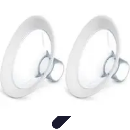
Budget Savvy
Gestion de budget
Outils financiers
Économies au
quotidien
Tendances financières
Gestion de budget personnel
Budget Savvy