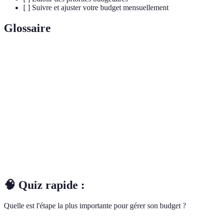
[ ] Suivre et ajuster votre budget mensuellement
Glossaire
Terme
Définition
Plan financier qui détermine combien
Budget
d'argent est dépensé
Montant d'argent reçu après déduction des
Revenu net
impôts et charges
Dépenses
Dépenses non essentielles, souvent liées aux
discrétionnaires
loisirs
🧠 Quiz rapide :
Quelle est l'étape la plus importante pour gérer son budget ?