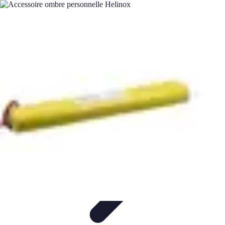
Budget Savvy
Gestion de budget
Outils financiers
Économies au
quotidien
Tendances financières
Gestion de budget personnel
Budget Savvy