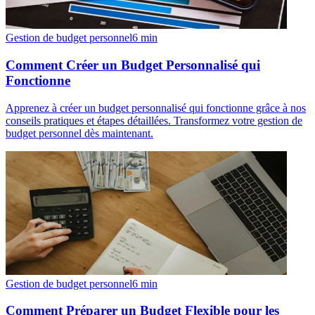
Gestion de budget personnel
6
min
Comment Créer un Budget Personnalisé qui
Fonctionne
Apprenez à créer un budget personnalisé qui fonctionne grâce à nos
conseils pratiques et étapes détaillées. Transformez votre gestion de
budget personnel dès maintenant.
Gestion de budget personnel
6
min
Comment Préparer un Budget Flexible pour les