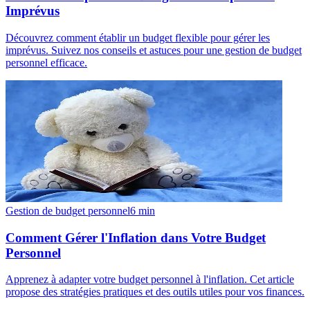
Imprévus
Découvrez comment établir un budget flexible pour gérer les
imprévus. Suivez nos conseils et astuces pour une gestion de budget
personnel efficace.
Gestion de budget personnel
6
min
Comment Gérer l'Inflation dans Votre Budget
Personnel
Apprenez à adapter votre budget personnel à l'inflation. Cet article
propose des stratégies pratiques et des outils utiles pour vos finances.