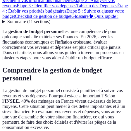
Recueillir vos informations financières
Étape 2 : Analyser vos
revenus
Étape 3 : Identifier vos dépenses
Tableau des Dépenses
Étape
4 : Établir vos priorités budgétaires
Étape 5 : Suivre et ajuster votre
budget
Checklist de gestion de budget
Glossaire
🧠 Quiz rapide :
Sommaire
(
11
sections
)
La
gestion de budget personnel
est une compétence clé pour
quiconque souhaite maîtriser ses finances. En 2026, avec les
fluctuations économiques et l'inflation croissante, évaluer
correctement vos revenus et dépenses est plus critical que jamais.
Dans cet article, nous allons vous guider à travers un processus en
plusieurs étapes pour vous aider à établir un budget efficace.
Comprendre la gestion de budget
personnel
La gestion de budget personnel consiste à planifier et à suivre vos
revenus et vos dépenses. Pourquoi est-ce si important ? Selon
l'INSEE
, 40% des ménages en France vivent au-dessus de leurs
moyens. Cette situation peut mener à des dettes importantes et à un
stress financier. En évaluant vos revenus et dépenses, vous aurez
une vue d'ensemble de votre situation financière, ce qui vous
permettra de faire des choix éclairés et d'éviter les pièges de la
consommation excessive.