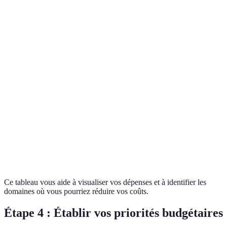
Catégorie
Montant Mensuel Estimé
Montant Réel
Éc
-5
Logement
800 EUR
850 EUR
E
+5
Transport
300 EUR
250 EUR
E
-2
Alimentation
400 EUR
420 EUR
E
-1
Loisirs
200 EUR
300 EUR
E
Ce tableau vous aide à visualiser vos dépenses et à identifier les
domaines où vous pourriez réduire vos coûts.
Étape 4 : Établir vos priorités budgétaires